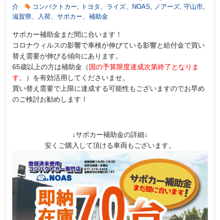
介
コンパクトカー
,
トヨタ、ライズ、NOAS
,
ノアーズ
,
守山市
,
滋賀県、入荷、サポカー、補助金
サポカー補助金まだ間に合います！
コロナウィルスの影響で車検が伸びている影響と給付金で買い
替え需要が伸びる傾向にあります。
65歳以上の方は補助金（
国の予算限度達成次第終了となりま
す。
）を有効活用してくださいませ。
買い替え需要で上限に達成する可能性もございますのでお早め
のご検討お勧めします！
↓サポカー補助金の詳細↓
安くご購入して頂ける車両もございます。