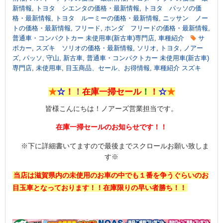
新情報
,
トヨタ シエンタの価格・最新情報
,
トヨタ パッソの価
格・最新情報
,
トヨタ ルーミーの価格・最新情報
,
ニッサン ノー
トの価格・最新情報
,
フリード
,
ホンダ フリードの価格・最新情報
,
普通車・コンパクトカー 未使用車(新古車)専門店
,
車種紹介
サ
ポカー
,
スズキ ソリオの価格・最新情報
,
ソリオ
,
トヨタ
,
ノアー
ズ
,
パッソ
,
守山
,
新古車
,
普通車・コンパクトカー 未使用車(新古車)
専門店
,
未使用車
,
目玉商品、セール、お得情報
,
車種紹介 スズキ
★
☆
！
！
在庫一掃セール
！
！
☆
★
皆様こんにちは！ノアーズ営業担当です。
在庫一掃セールのお知らせです！！
※下に詳細書いてますので最後までスクロールお願い致しま
す※
当店は滋賀県内の未使用のお車の中でも１番を争うぐらいのお
目玉車となっております！！在庫限りの早い者勝ち！！