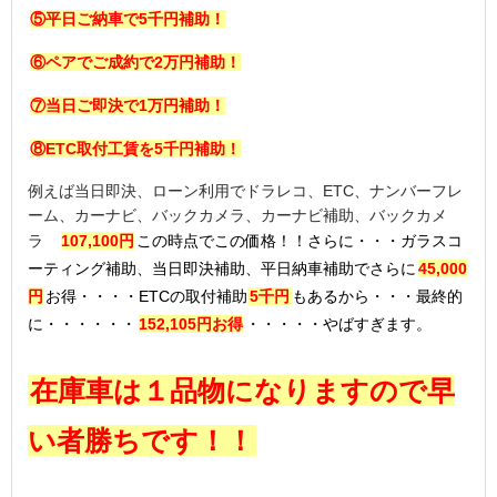
⑤平日ご納車で5千円補助！
⑥ペアでご成約で2万円補助！
⑦当日ご即決で1万円補助！
⑧ETC取付工賃を5千円補助！
例えば当日即決、ローン利用でドラレコ、ETC、ナンバーフレ
ーム、カーナビ、バックカメラ、カーナビ補助、バックカメ
ラ
107,100円
この時点でこの価格！！さらに・・・ガラスコ
ーティング補助、当日即決補助、平日納車補助でさらに
45,000
円
お得・・・・
ETCの取付補助
5千円
もあるから・・・最終的
に・・・・・・
152,105円お得
・・・・・やばすぎます。
在庫車は１品物になりますので早
い者勝ちです！！