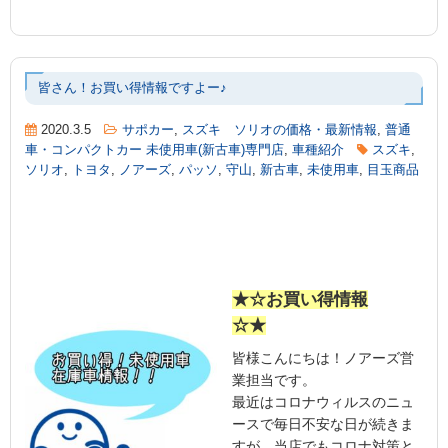
皆さん！お買い得情報ですよー♪
2020.3.5
サポカー
,
スズキ ソリオの価格・最新情報
,
普通
車・コンパクトカー 未使用車(新古車)専門店
,
車種紹介
スズキ
,
ソリオ
,
トヨタ
,
ノアーズ
,
パッソ
,
守山
,
新古車
,
未使用車
,
目玉商品
★☆お買い得情報
☆★
皆様こんにちは！ノアーズ営
業担当です。
最近はコロナウィルスのニュ
ースで毎日不安な日が続きま
すが、当店でもコロナ対策と