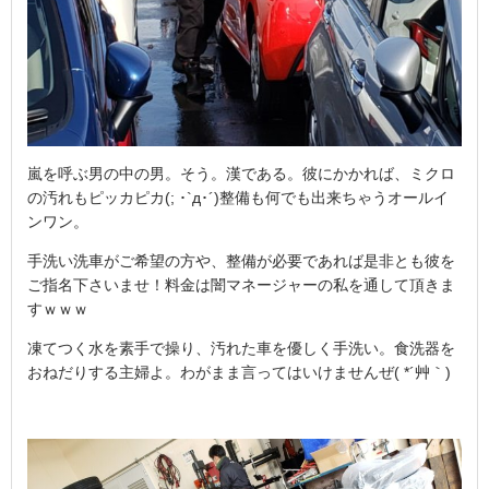
嵐を呼ぶ男の中の男。そう。漢である。彼にかかれば、ミクロ
の汚れもピッカピカ(; ･`д･´)整備も何でも出来ちゃうオールイ
ンワン。
手洗い洗車がご希望の方や、整備が必要であれば是非とも彼を
ご指名下さいませ！料金は闇マネージャーの私を通して頂きま
すｗｗｗ
凍てつく水を素手で操り、汚れた車を優しく手洗い。食洗器を
おねだりする主婦よ。わがまま言ってはいけませんぜ( *´艸｀)