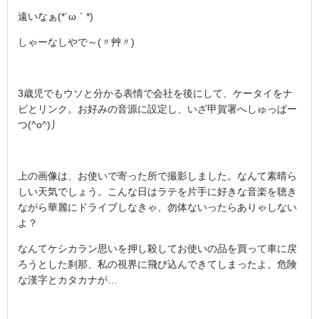
遠いなぁ(*´ω｀*)
しゃーなしやで～(〃艸〃)
3歳児でもウソと分かる表情で会社を後にして、ケータイをナ
ビとリンク。お好みの音源に設定し、いざ甲賀署へしゅっぱー
つ(^o^)丿
上の画像は、お使いで寄った所で撮影しました。なんて素晴ら
しい天気でしょう。こんな日はラテを片手に好きな音楽を聴き
ながら華麗にドライブしなきゃ、勿体ないったらありゃしない
よ？
なんてケシカラン思いを押し殺してお使いの品を買って車に戻
ろうとした刹那、私の視界に飛び込んできてしまったよ。危険
な漢字とカタカナが…