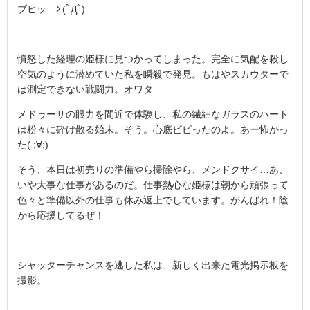
ブヒッ…Σ(ﾟДﾟ)
憤怒した経理の姫様に見つかってしまった。完全に気配を殺し
空気のように潜めていた私を瞬殺で発見。もはやスカウターで
は測定できない戦闘力。オワタ
メドゥーサの眼力を間近で体験し、私の繊細なガラスのハート
は粉々に砕け散る始末。そう。心底ビビったのよ。あー怖かっ
た( ;∀;)
そう、本日は初売りの準備やら掃除やら、メンドクサイ…あ、
いや大事な仕事があるのだ。仕事熱心な姫様は朝から頑張って
色々と準備以外の仕事も休み返上でしています。がんばれ！陰
から応援してるぜ！
シャッターチャンスを逃した私は、新しく出来た電光掲示板を
撮影。