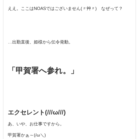
ええ。ここはNOASではございません(〃艸〃) なぜって？
…出勤直後、姫様から伝令発動。
「甲賀署へ参れ。」
エクセレント(///ω///)
あ、いや、お仕事ですから。
甲賀署かぁ～(/ω＼)