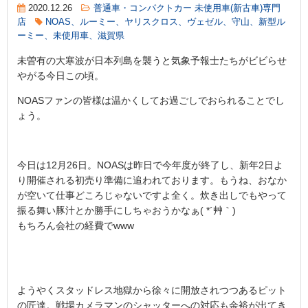
2020.12.26
普通車・コンパクトカー 未使用車(新古車)専門
店
NOAS、ルーミー、ヤリスクロス、ヴェゼル、守山、新型ル
ーミー、未使用車、滋賀県
未曽有の大寒波が日本列島を襲うと気象予報士たちがビビらせ
やがる今日この頃。
NOASファンの皆様は温かくしてお過ごしでおられることでし
ょう。
今日は12月26日。NOASは昨日で今年度が終了し、新年2日よ
り開催される初売り準備に追われております。もうね、おなか
が空いて仕事どころじゃないですよ全く。炊き出しでもやって
振る舞い豚汁とか勝手にしちゃおうかなぁ( *´艸｀)
もちろん会社の経費でwww
ようやくスタッドレス地獄から徐々に開放されつつあるピット
の匠達。戦場カメラマンのシャッターへの対応も余裕が出てき