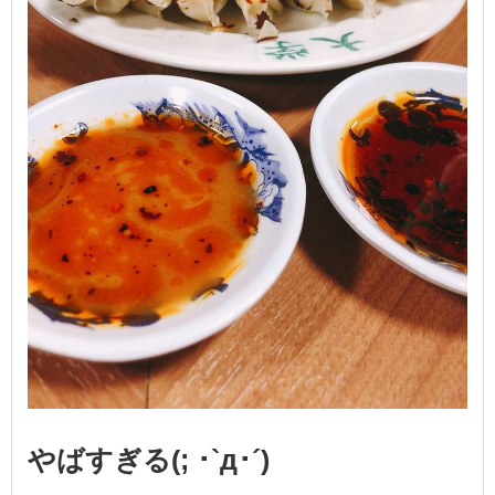
やばすぎる(; ･`д･´)