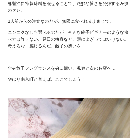
酢醤油に特製味噌を混ぜることで、絶妙な旨さを発揮する左側
のタレ。
2人前からの注文なのだが、無限に食べれるよまじで。
ニンニクなしも選べるのだが、そんな餃子ビギナーのような食
べ方は許せない。翌日の接客など、頭によぎってはいけない。
考えるな、感じるんだ。餃子の想いを！
全身餃子フレグランスを身に纏い、颯爽と次のお店へ…
やはり南京町と言えば、ここでしょう！