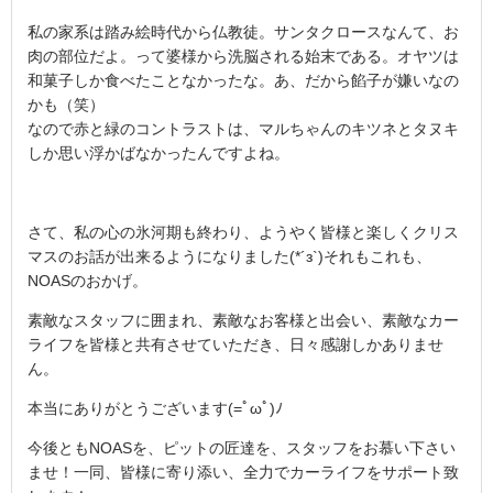
私の家系は踏み絵時代から仏教徒。サンタクロースなんて、お
肉の部位だよ。って婆様から洗脳される始末である。オヤツは
和菓子しか食べたことなかったな。あ、だから餡子が嫌いなの
かも（笑）
なので赤と緑のコントラストは、マルちゃんのキツネとタヌキ
しか思い浮かばなかったんですよね。
さて、私の心の氷河期も終わり、ようやく皆様と楽しくクリス
マスのお話が出来るようになりました(*´з`)それもこれも、
NOASのおかげ。
素敵なスタッフに囲まれ、素敵なお客様と出会い、素敵なカー
ライフを皆様と共有させていただき、日々感謝しかありませ
ん。
本当にありがとうございます(=ﾟωﾟ)ﾉ
今後ともNOASを、ピットの匠達を、スタッフをお慕い下さい
ませ！一同、皆様に寄り添い、全力でカーライフをサポート致