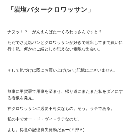
「岩塩バタークロワッサン」
ナヌッ！？ がんえんばたーくろわっさんですと？
ただでさえ塩パンとクロワッサンが好きで遠出してまで買いに
行く私。何かのご縁としか思えない素敵な出会い。
そして気づけば既にお買い上げ(/ω＼)記憶にございません。
無事に甲賀署で用事を済ませ、帰り道にまたまた私をダメにす
る看板を発見。
神クロワッサンに必要不可欠なもの。そう。ラテである。
私の中でオー・ド・ヴィ＝ラテなのだ。
よし。得意の記憶喪失発動だぁー(〃艸〃)