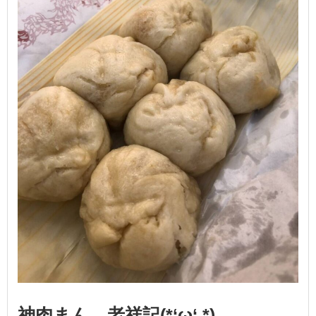
神肉まん、老祥記(*‘ω‘ *)