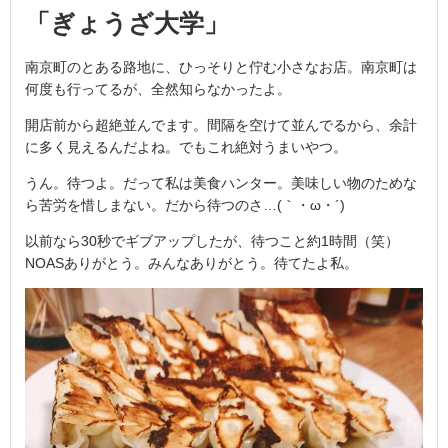
「ぎょうざ大学」
南京町のとある路地に、ひっそりと佇む小さなお店。南京町は
何度も行ってるが、全然知らなかったよ。
開店前から超絶並んでます。間隔を空けて並んでるから、余計
に多く見えるんだよね。でもこれ絶対うまいやつ。
うん。待つよ。だって私は美食ハンター。美味しい物のためな
ら苦労を惜しまない。だから待つのさ…(｀・ω・´)
以前なら30秒でギブアップしたが、待つこと約1時間（笑）
NOASありがとう。みんなありがとう。待てたよ私。