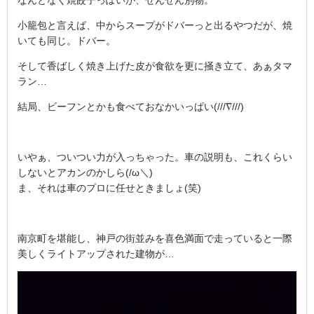
なんとなく焼餃子っぽいが、ぜんぜん別物。
小籠包と言えば、中からスープがドバーっと出るやつだが、焼
いても同じ。ドバー。
そして香ばしく焼き上げた皮が食欲を更に掻き立て、あぁタマ
ラン…
結局、ビーフンとかも食べておなかいっぱい(///∇///)
いやぁ、ついつい力が入っちゃった。車の説明も、これくらい
しないとアカンのかしら(/ω＼)
ま、それは車のプロに任せときましょ(笑)
南京町を堪能し、神戸の街並みを喜色満面で走っていると一際
美しくライトアップされた建物が…