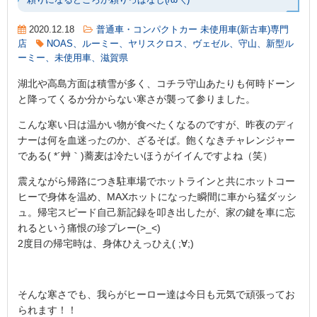
頼りになるどころか頼りっぱなし(/ω＼)
2020.12.18
普通車・コンパクトカー 未使用車(新古車)専門
店
NOAS、ルーミー、ヤリスクロス、ヴェゼル、守山、新型ル
ーミー、未使用車、滋賀県
湖北や高島方面は積雪が多く、コチラ守山あたりも何時ドーン
と降ってくるか分からない寒さが襲って参りました。
こんな寒い日は温かい物が食べたくなるのですが、昨夜のディ
ナーは何を血迷ったのか、ざるそば。飽くなきチャレンジャー
である( *´艸｀)蕎麦は冷たいほうがイイんですよね（笑）
震えながら帰路につき駐車場でホットラインと共にホットコー
ヒーで身体を温め、MAXホットになった瞬間に車から猛ダッシ
ュ。帰宅スピード自己新記録を叩き出したが、家の鍵を車に忘
れるという痛恨の珍プレー(>_<)
2度目の帰宅時は、身体ひえっひえ( ;∀;)
そんな寒さでも、我らがヒーロー達は今日も元気で頑張ってお
られます！！