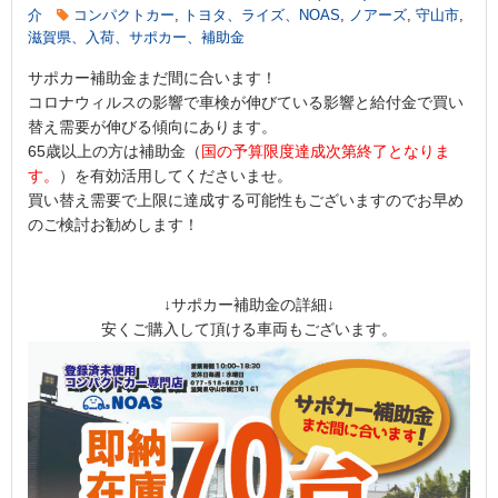
介
コンパクトカー
,
トヨタ、ライズ、NOAS
,
ノアーズ
,
守山市
,
滋賀県、入荷、サポカー、補助金
サポカー補助金まだ間に合います！
コロナウィルスの影響で車検が伸びている影響と給付金で買い
替え需要が伸びる傾向にあります。
65歳以上の方は補助金（
国の予算限度達成次第終了となりま
す。
）を有効活用してくださいませ。
買い替え需要で上限に達成する可能性もございますのでお早め
のご検討お勧めします！
↓サポカー補助金の詳細↓
安くご購入して頂ける車両もございます。