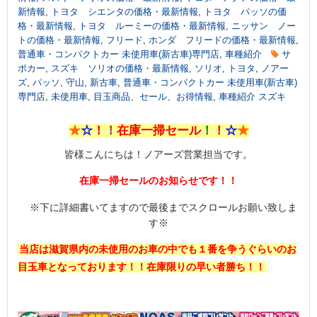
新情報
,
トヨタ シエンタの価格・最新情報
,
トヨタ パッソの価
格・最新情報
,
トヨタ ルーミーの価格・最新情報
,
ニッサン ノー
トの価格・最新情報
,
フリード
,
ホンダ フリードの価格・最新情報
,
普通車・コンパクトカー 未使用車(新古車)専門店
,
車種紹介
サ
ポカー
,
スズキ ソリオの価格・最新情報
,
ソリオ
,
トヨタ
,
ノアー
ズ
,
パッソ
,
守山
,
新古車
,
普通車・コンパクトカー 未使用車(新古車)
専門店
,
未使用車
,
目玉商品、セール、お得情報
,
車種紹介 スズキ
★
☆
！
！
在庫一掃セール
！
！
☆
★
皆様こんにちは！ノアーズ営業担当です。
在庫一掃セールのお知らせです！！
※下に詳細書いてますので最後までスクロールお願い致しま
す※
当店は滋賀県内の未使用のお車の中でも１番を争うぐらいのお
目玉車となっております！！在庫限りの早い者勝ち！！