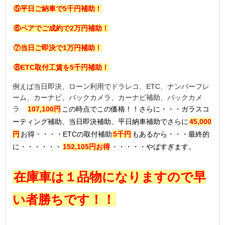
⑤平日ご納車で5千円補助！
⑥ペアでご成約で2万円補助！
⑦当日ご即決で1万円補助！
⑧ETC取付工賃を5千円補助！
例えば当日即決、ローン利用でドラレコ、ETC、ナンバーフレ
ーム、カーナビ、バックカメラ、カーナビ補助、バックカメ
ラ
107,100円
この時点でこの価格！！さらに・・・ガラスコ
ーティング補助、当日即決補助、平日納車補助でさらに
45,000
円
お得・・・・
ETCの取付補助
5千円
もあるから・・・最終的
に・・・・・・
152,105円お得
・・・・・やばすぎます。
在庫車は１品物になりますので早
い者勝ちです！！