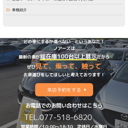
車種紹介
どの車にするか選べない…というあなた！
ノアーズは
総在庫100台以上展示
最新の車が
だから
見て、乗って、触って
ぜひ
お車選びをしてほしいと考えております！
来店予約をする
お電話でのお問い合わせはこちら
TEL.
077-518-6820
営業時間／10:00～18:30 定休日／水曜日