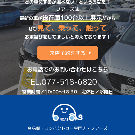
どの車にするか選べない…というあなた！
ノアーズは
総在庫100台以上展示
最新の車が
だから
見て、乗って、触って
ぜひ
お車選びをしてほしいと考えております！
来店予約をする
お電話でのお問い合わせはこちら
TEL.
077-518-6820
営業時間／10:00～18:30 定休日／水曜日
高品質・コンパクトカー専門店・ノアーズ