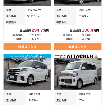
年式
平成26年式
年式
令和5年式
走行距離
58213km
走行距離
5140km
検査期限
検査期限
294.7
180.4
支払総額
万円
支払総額
万円
車両本体
276.9万円
車両本体
159.9万円
諸費用
17.8万円
諸費用
20.5万円
詳細はこちら
詳細はこちら
年式
令和7年式
年式
令和7年式
走行距離
3495km
走行距離
67km