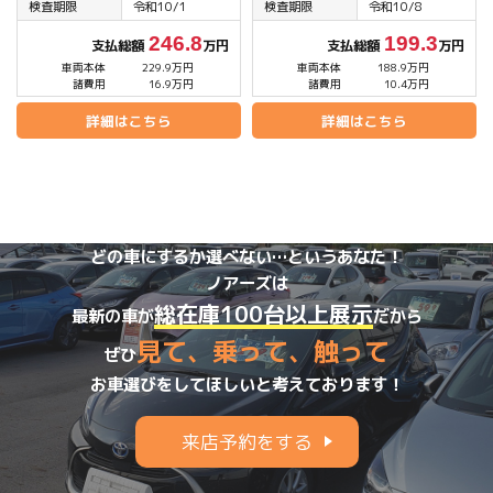
検査期限
令和10/1
検査期限
令和10/8
246.8
199.3
支払総額
万円
支払総額
万円
車両本体
229.9万円
車両本体
188.9万円
諸費用
16.9万円
諸費用
10.4万円
詳細はこちら
詳細はこちら
どの車にするか選べない…というあなた！
ノアーズは
総在庫100台以上展示
最新の車が
だから
見て、乗って、触って
ぜひ
お車選びをしてほしいと考えております！
来店予約をする