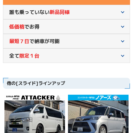
誰も乗っていない
新品同様
低価格
でお得
最短７日
で納車が可能
全て
限定１台
他の[スライド]ラインアップ