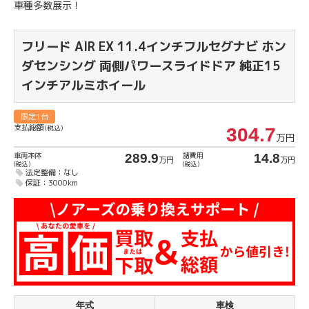
車種多数展示！
フリード
AIR EX 11.4インチフルセグナビ ホン
ダセンシング 両側パワースライドドア 純正15
インチアルミホイール
限定1台
支払総額
(税込)
304.7
万円
車両本体
諸費用
289.9
14.8
万円
万円
(税込)
(税込)
法定整備：なし
保証：3000km
年式
車検