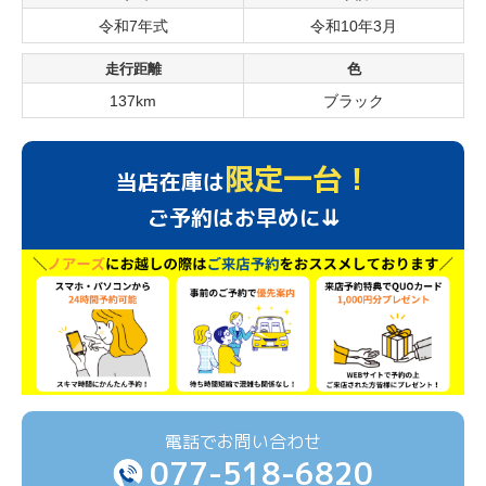
令和7年式
令和10年3月
走行距離
色
137km
ブラック
限定一台！
当店在庫は
ご予約はお早めに⇊
電話でお問い合わせ
077-518-6820