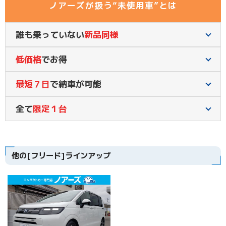
ノアーズが扱う“未使用車”とは
誰も乗っていない
新品同様
低価格
でお得
最短７日
で納車が可能
全て
限定１台
他の[フリード]ラインアップ