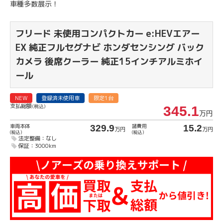
車種多数展示！
フリード
未使用コンパクトカー e:HEVエアー
EX 純正フルセグナビ ホンダセンシング バック
カメラ 後席クーラー 純正15インチアルミホイ
ール
NEW
登録済未使用車
限定1台
支払総額
(税込)
345.1
万円
車両本体
諸費用
329.9
15.2
万円
万円
(税込)
(税込)
法定整備：なし
保証：3000km