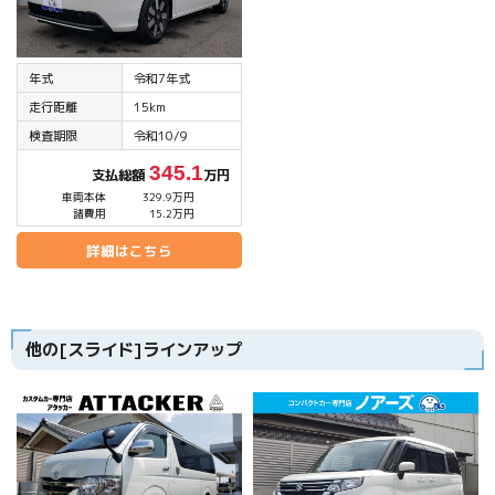
年式
令和7年式
走行距離
15km
検査期限
令和10/9
345.1
支払総額
万円
車両本体
329.9万円
諸費用
15.2万円
詳細はこちら
他の[スライド]ラインアップ