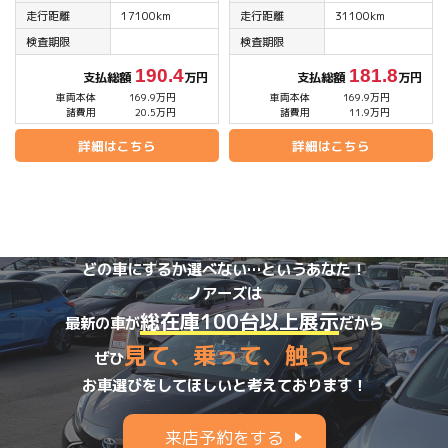
走行距離
17100km
走行距離
31100km
検査期限
検査期限
190.4
181.8
支払総額
万円
支払総額
万円
車両本体
169.9万円
車両本体
169.9万円
諸費用
20.5万円
諸費用
11.9万円
詳細はこちら
詳細はこちら
どの車にするか選べない…というあなた！
ノアーズは
総在庫100台以上展示
最新の車が
だから
見て、乗って、触って
ぜひ
お車選びをしてほしいと考えております！
来店予約をする