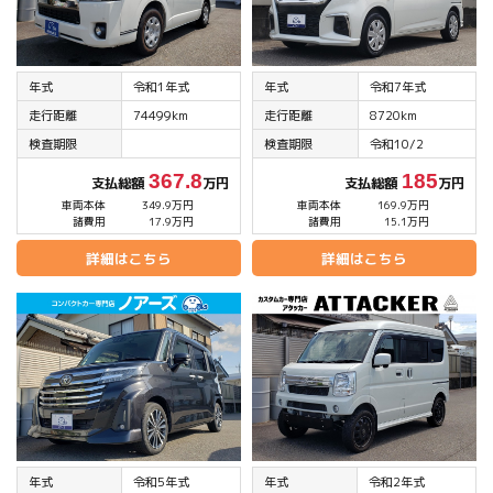
年式
令和1年式
年式
令和7年式
走行距離
74499km
走行距離
8720km
検査期限
検査期限
令和10/2
367.8
185
支払総額
万円
支払総額
万円
車両本体
349.9万円
車両本体
169.9万円
諸費用
17.9万円
諸費用
15.1万円
詳細はこちら
詳細はこちら
年式
令和5年式
年式
令和2年式