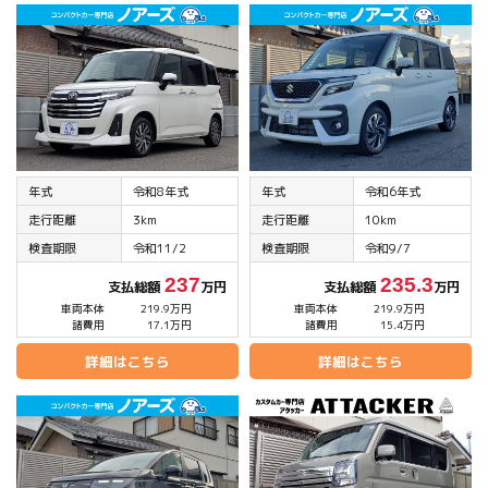
年式
令和8年式
年式
令和6年式
走行距離
3km
走行距離
10km
検査期限
令和11/2
検査期限
令和9/7
237
235.3
支払総額
万円
支払総額
万円
車両本体
219.9万円
車両本体
219.9万円
諸費用
17.1万円
諸費用
15.4万円
詳細はこちら
詳細はこちら