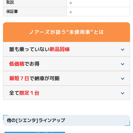
取説
○
保証書
○
ノアーズが扱う“未使用車”とは
誰も乗っていない
新品同様
低価格
でお得
最短７日
で納車が可能
全て
限定１台
他の[シエンタ]ラインアップ