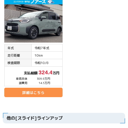
年式
令和7年式
走行距離
10km
検査期限
令和10/8
324.4
支払総額
万円
車両本体
309.9万円
諸費用
14.5万円
詳細はこちら
他の[スライド]ラインアップ