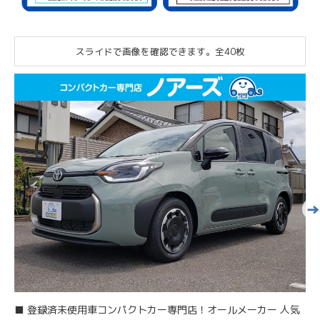
スライドで画像を確認できます。
全40枚
■ 登録済未使用車コンパクトカー専門店！オールメーカー 人気
■