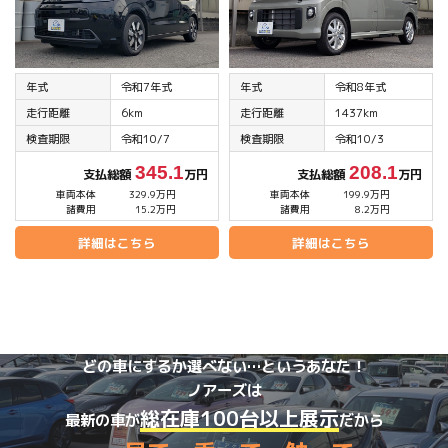
年式
令和7年式
年式
令和8年式
走行距離
6km
走行距離
1437km
検査期限
令和10/7
検査期限
令和10/3
345.1
208.1
支払総額
万円
支払総額
万円
車両本体
329.9万円
車両本体
199.9万円
諸費用
15.2万円
諸費用
8.2万円
詳細はこちら
詳細はこちら
どの車にするか選べない…というあなた！
ノアーズは
総在庫100台以上展示
最新の車が
だから