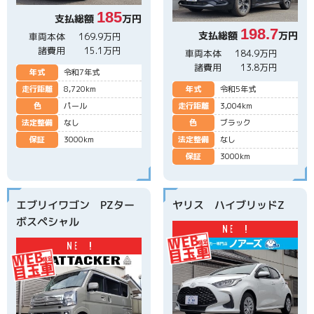
185
支払総額
万円
198.7
支払総額
万円
車両本体
169.9万円
諸費用
15.1万円
車両本体
184.9万円
諸費用
13.8万円
年式
令和7年式
走行距離
8,720km
年式
令和5年式
色
パール
走行距離
3,004km
法定整備
なし
色
ブラック
保証
3000km
法定整備
なし
保証
3000km
エブリイワゴン PZター
ヤリス ハイブリッドZ
ボスペシャル
N
E
W
!
N
E
W
!