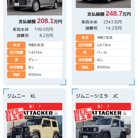
248.7
支払総額
万円
208.1
支払総額
万円
車両本体
234.5万円
諸費用
14.2万円
車両本体
199.9万円
諸費用
8.2万円
年式
令和7年式
年式
令和8年式
走行距離
2,873km
走行距離
1,437km
色
パール
色
グレー
法定整備
なし
法定整備
なし
保証
3000km
保証
3000km
ジムニー XL
ジムニーシエラ JC
N
E
W
!
N
E
W
!