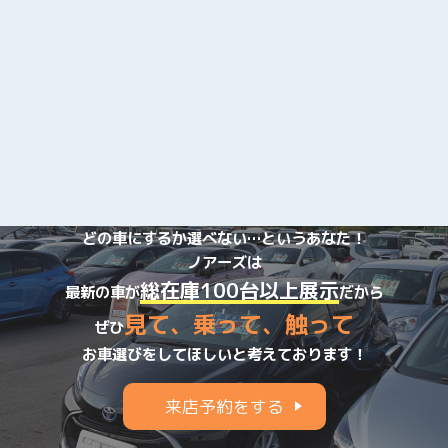
8月14日（月）～8月16日（水）
お休みさせて頂きます。
8月17日（木）より、通常営業させて頂きます。
☆年末年始のお知らせ☆
2022年12月27日(火)～2023年1月2日(月)までお休みさせて頂
きます。
1月3日(火)より新春初売りを開催致します！
みなさまのご来店を心よりお待ちしております!!
※4日(水)も営業しております。
どの車にするか選べない…というあなた！
ノアーズは
☆2022年お盆営業のお知らせ☆
総在庫100台以上展示
最新の車が
だから
8月15日～8月17日まで休業させて頂きます。
見て、乗って、触って
8月18日より通常営業させて頂きますので宜しくお願い致しま
ぜひ
す。
お車選びをしてほしいと考えております！
☆2022年ゴールデンウィーク営業のお知らせ☆
来店予約をする
5月3日～5月5日まで休業させて頂きます。
5月6日より通常営業させて頂きますので宜しくお願い致しま