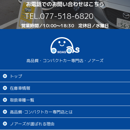
お電話でのお問い合わせはこちら
す。
TEL.
077-518-6820
☆年末年始のお知らせ☆
営業時間／10:00～18:30 定休日／水曜日
2022年12月27日(月)～2021年1月2日(日)まで休業させて頂き
ます。
1月3日より新春初売りを開催致します！
みなさまのご来店を心よりお待ちしております!!
高品質・コンパクトカー専門店・ノアーズ
トップ
在庫車情報
取扱車種一覧
高品質･コンパクトカー専門店とは
ノアーズが選ばれる理由