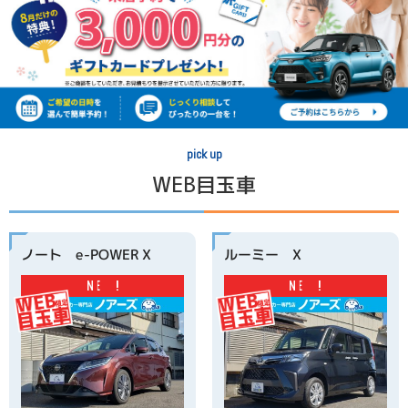
pick up
WEB目玉車
ノート e-POWER X
ルーミー X
N
E
W
!
N
E
W
!