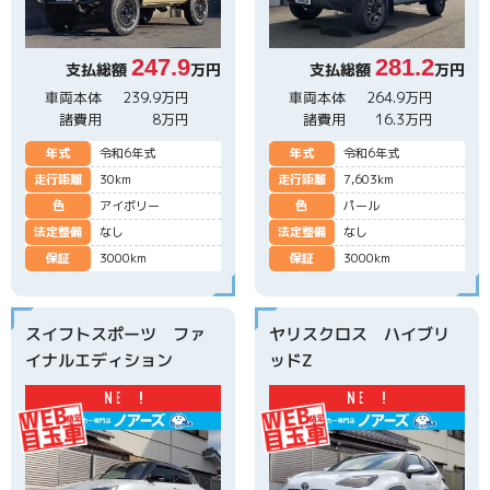
247.9
281.2
支払総額
万円
支払総額
万円
車両本体
239.9万円
車両本体
264.9万円
諸費用
8万円
諸費用
16.3万円
年式
令和6年式
年式
令和6年式
走行距離
30km
走行距離
7,603km
色
アイボリー
色
パール
法定整備
なし
法定整備
なし
保証
3000km
保証
3000km
スイフトスポーツ ファ
ヤリスクロス ハイブリ
イナルエディション
ッドZ
N
E
W
!
N
E
W
!