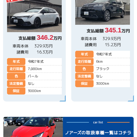
345.1
支払総額
万円
346.2
支払総額
万円
車両本体
329.9万円
諸費用
15.2万円
車両本体
329.9万円
諸費用
16.3万円
年式
令和7年式
年式
令和7年式
走行距離
6km
走行距離
7,980km
色
ブラック
色
パール
法定整備
なし
法定整備
なし
保証
3000km
保証
3000km