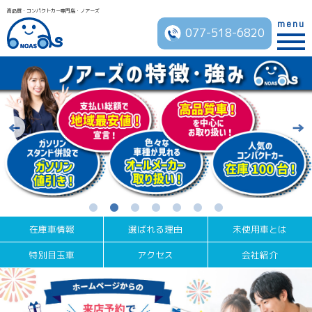
高品質・コンパクトカー専門店・ノアーズ
menu
077-518-6820
在庫車情報
選ばれる理由
未使用車とは
特別目玉車
アクセス
会社紹介