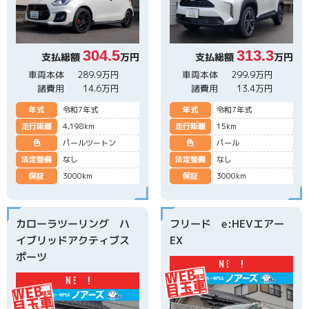
304.5
313.3
支払総額
万円
支払総額
万円
車両本体
289.9万円
車両本体
299.9万円
諸費用
14.6万円
諸費用
13.4万円
年式
令和7年式
年式
令和7年式
走行距離
4,198km
走行距離
15km
色
パールツートン
色
パール
法定整備
なし
法定整備
なし
保証
3000km
保証
3000km
カローラツーリング ハ
フリード e:HEVエアー
イブリッドアクティブス
EX
ポーツ
N
E
W
!
N
E
W
!