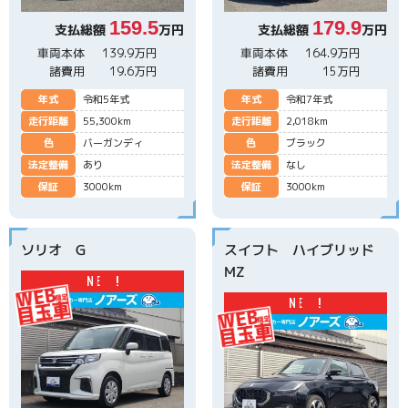
159.5
179.9
支払総額
万円
支払総額
万円
車両本体
139.9万円
車両本体
164.9万円
諸費用
19.6万円
諸費用
15万円
年式
令和5年式
年式
令和7年式
走行距離
55,300km
走行距離
2,018km
色
バーガンディ
色
ブラック
法定整備
あり
法定整備
なし
保証
3000km
保証
3000km
ソリオ G
スイフト ハイブリッド
MZ
N
E
W
!
N
E
W
!